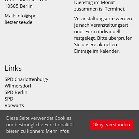
Dienstag im Monat
10585 Berlin
zusammen (s.
Termine
).
Mail: info@spd-
Veranstaltungsorte werden
lietzensee.de
je nach Veranstaltungsart
und -Form individuell
festgelegt. Bitte überprüfen
Sie unsere aktuellen
Einträge im Kalender.
Links
SPD Charlottenburg-
Wilmersdorf
SPD Berlin
SPD
Vorwärts
Diese Seite verwendet Cookies,
© SPD Abteilung Lietzensee 2026
um bestmögliche Funktionalität
Okay, verstanden
Startseite
Impressum
Datenschutz
Nach oben
bieten zu können:
Mehr Infos