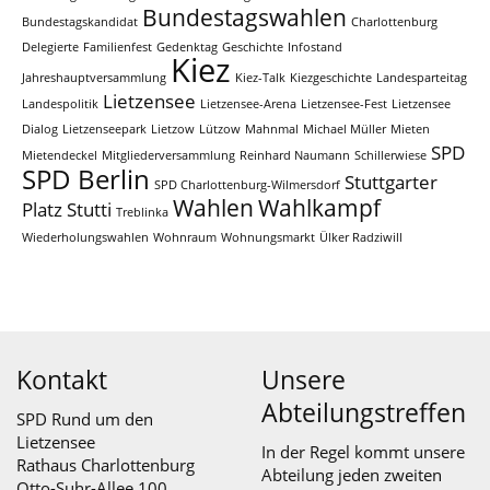
Bundestagswahlen
Bundestagskandidat
Charlottenburg
Delegierte
Familienfest
Gedenktag
Geschichte
Infostand
Kiez
Jahreshauptversammlung
Kiez-Talk
Kiezgeschichte
Landesparteitag
Lietzensee
Landespolitik
Lietzensee-Arena
Lietzensee-Fest
Lietzensee
Dialog
Lietzenseepark
Lietzow
Lützow
Mahnmal
Michael Müller
Mieten
SPD
Mietendeckel
Mitgliederversammlung
Reinhard Naumann
Schillerwiese
SPD Berlin
Stuttgarter
SPD Charlottenburg-Wilmersdorf
Wahlen
Wahlkampf
Platz
Stutti
Treblinka
Wiederholungswahlen
Wohnraum
Wohnungsmarkt
Ülker Radziwill
Kontakt
Unsere
Abteilungstreffen
SPD Rund um den
Lietzensee
In der Regel kommt unsere
Rathaus Charlottenburg
Abteilung jeden zweiten
Otto-Suhr-Allee 100