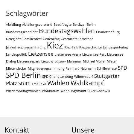
Schlagwörter
Abteilung
Abteilungsvorstand
Beauftragte
Beisitzer
Berlin
Bundestagswahlen
Bundestagskandidat
Charlottenburg
Delegierte
Familienfest
Gedenktag
Geschichte
Infostand
Kiez
Jahreshauptversammlung
Kiez-Talk
Kiezgeschichte
Landesparteitag
Lietzensee
Landespolitik
Lietzensee-Arena
Lietzensee-Fest
Lietzensee
Dialog
Lietzenseepark
Lietzow
Lützow
Mahnmal
Michael Müller
Mieten
SPD
Mietendeckel
Mitgliederversammlung
Reinhard Naumann
Schillerwiese
SPD Berlin
Stuttgarter
SPD Charlottenburg-Wilmersdorf
Wahlen
Wahlkampf
Platz
Stutti
Treblinka
Wiederholungswahlen
Wohnraum
Wohnungsmarkt
Ülker Radziwill
Kontakt
Unsere