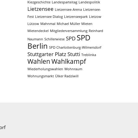
Kiezgeschichte
Landesparteitag
Landespolitik
Lietzensee
Lietzensee-Arena
Lietzensee-
Fest
Lietzensee Dialog
Lietzenseepark
Lietzow
Lützow
Mahnmal
Michael Müller
Mieten
Mietendeckel
Mitgliederversammlung
Reinhard
SPD
SPD
Naumann
Schillerwiese
Berlin
SPD Charlottenburg-Wilmersdorf
Stuttgarter Platz
Stutti
Treblinka
Wahlen
Wahlkampf
Wiederholungswahlen
Wohnraum
Wohnungsmarkt
Ülker Radziwill
orf