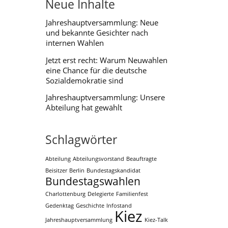
Neue Inhalte
Jahreshauptversammlung: Neue
und bekannte Gesichter nach
internen Wahlen
Jetzt erst recht: Warum Neuwahlen
eine Chance für die deutsche
Sozialdemokratie sind
Jahreshauptversammlung: Unsere
Abteilung hat gewählt
Schlagwörter
Abteilung
Abteilungsvorstand
Beauftragte
Beisitzer
Berlin
Bundestagskandidat
Bundestagswahlen
Charlottenburg
Delegierte
Familienfest
Gedenktag
Geschichte
Infostand
Kiez
Jahreshauptversammlung
Kiez-Talk