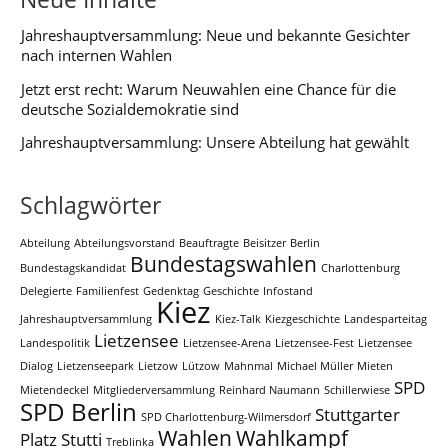
Jahreshauptversammlung: Neue und bekannte Gesichter
nach internen Wahlen
Jetzt erst recht: Warum Neuwahlen eine Chance für die
deutsche Sozialdemokratie sind
Jahreshauptversammlung: Unsere Abteilung hat gewählt
Schlagwörter
Abteilung
Abteilungsvorstand
Beauftragte
Beisitzer
Berlin
Bundestagswahlen
Bundestagskandidat
Charlottenburg
Delegierte
Familienfest
Gedenktag
Geschichte
Infostand
Kiez
Jahreshauptversammlung
Kiez-Talk
Kiezgeschichte
Landesparteitag
Lietzensee
Landespolitik
Lietzensee-Arena
Lietzensee-Fest
Lietzensee
Dialog
Lietzenseepark
Lietzow
Lützow
Mahnmal
Michael Müller
Mieten
SPD
Mietendeckel
Mitgliederversammlung
Reinhard Naumann
Schillerwiese
SPD Berlin
Stuttgarter
SPD Charlottenburg-Wilmersdorf
Wahlen
Wahlkampf
Platz
Stutti
Treblinka