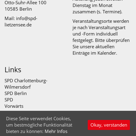
Otto-Suhr-Allee 100
Dienstag im Monat
10585 Berlin
zusammen (s.
Termine
).
Mail: info@spd-
Veranstaltungsorte werden
lietzensee.de
je nach Veranstaltungsart
und -Form individuell
festgelegt. Bitte überprüfen
Sie unsere aktuellen
Einträge im Kalender.
Links
SPD Charlottenburg-
Wilmersdorf
SPD Berlin
SPD
Vorwärts
Diese Seite verwendet Cookies,
© SPD Abteilung Lietzensee 2026
um bestmögliche Funktionalität
Okay, verstanden
Startseite
Impressum
Datenschutz
Nach oben
bieten zu können:
Mehr Infos