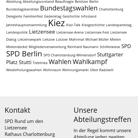
Abteilung
Abteilungsvorstand
Beauftragte
Beisitzer
Berlin
Bundestagswahlen
Bundestagskandidat
Charlottenburg
Delegierte
Familienfest
Gedenktag
Geschichte
Infostand
Kiez
Jahreshauptversammlung
Kiez-Talk
Kiezgeschichte
Landesparteitag
Lietzensee
Landespolitik
Lietzensee-Arena
Lietzensee-Fest
Lietzensee
Dialog
Lietzenseepark
Lietzow
Lützow
Mahnmal
Michael Müller
Mieten
SPD
Mietendeckel
Mitgliederversammlung
Reinhard Naumann
Schillerwiese
SPD Berlin
Stuttgarter
SPD Charlottenburg-Wilmersdorf
Wahlen
Wahlkampf
Platz
Stutti
Treblinka
Wiederholungswahlen
Wohnraum
Wohnungsmarkt
Ülker Radziwill
Kontakt
Unsere
Abteilungstreffen
SPD Rund um den
Lietzensee
In der Regel kommt unsere
Rathaus Charlottenburg
Abteilung jeden zweiten