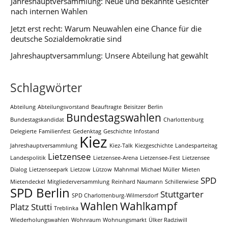
Jahreshauptversammlung: Neue und bekannte Gesichter
nach internen Wahlen
Jetzt erst recht: Warum Neuwahlen eine Chance für die
deutsche Sozialdemokratie sind
Jahreshauptversammlung: Unsere Abteilung hat gewählt
Schlagwörter
Abteilung
Abteilungsvorstand
Beauftragte
Beisitzer
Berlin
Bundestagswahlen
Bundestagskandidat
Charlottenburg
Delegierte
Familienfest
Gedenktag
Geschichte
Infostand
Kiez
Jahreshauptversammlung
Kiez-Talk
Kiezgeschichte
Landesparteitag
Lietzensee
Landespolitik
Lietzensee-Arena
Lietzensee-Fest
Lietzensee
Dialog
Lietzenseepark
Lietzow
Lützow
Mahnmal
Michael Müller
Mieten
SPD
Mietendeckel
Mitgliederversammlung
Reinhard Naumann
Schillerwiese
SPD Berlin
Stuttgarter
SPD Charlottenburg-Wilmersdorf
Wahlen
Wahlkampf
Platz
Stutti
Treblinka
Wiederholungswahlen
Wohnraum
Wohnungsmarkt
Ülker Radziwill