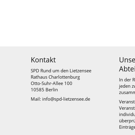
Kontakt
Unse
Abte
SPD Rund um den Lietzensee
Rathaus Charlottenburg
In der 
Otto-Suhr-Allee 100
jeden z
10585 Berlin
zusamm
Mail: info@spd-lietzensee.de
Veranst
Veranst
individu
überprü
Einträg