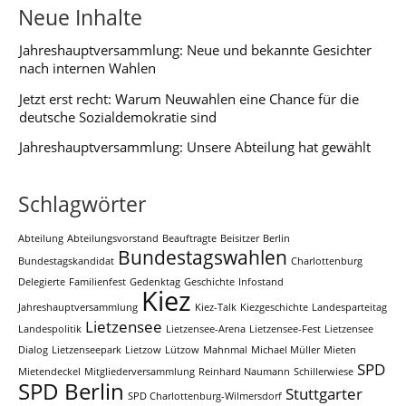
Neue Inhalte
Jahreshauptversammlung: Neue und bekannte Gesichter
nach internen Wahlen
Jetzt erst recht: Warum Neuwahlen eine Chance für die
deutsche Sozialdemokratie sind
Jahreshauptversammlung: Unsere Abteilung hat gewählt
Schlagwörter
Abteilung
Abteilungsvorstand
Beauftragte
Beisitzer
Berlin
Bundestagswahlen
Bundestagskandidat
Charlottenburg
Delegierte
Familienfest
Gedenktag
Geschichte
Infostand
Kiez
Jahreshauptversammlung
Kiez-Talk
Kiezgeschichte
Landesparteitag
Lietzensee
Landespolitik
Lietzensee-Arena
Lietzensee-Fest
Lietzensee
Dialog
Lietzenseepark
Lietzow
Lützow
Mahnmal
Michael Müller
Mieten
SPD
Mietendeckel
Mitgliederversammlung
Reinhard Naumann
Schillerwiese
SPD Berlin
Stuttgarter
SPD Charlottenburg-Wilmersdorf