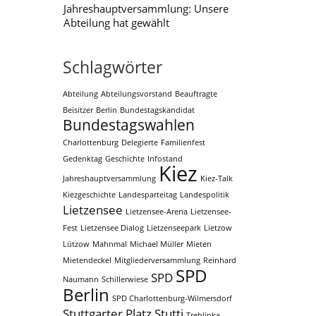
Jahreshauptversammlung: Unsere
Abteilung hat gewählt
Schlagwörter
Abteilung
Abteilungsvorstand
Beauftragte
Beisitzer
Berlin
Bundestagskandidat
Bundestagswahlen
Charlottenburg
Delegierte
Familienfest
Gedenktag
Geschichte
Infostand
Kiez
Jahreshauptversammlung
Kiez-Talk
Kiezgeschichte
Landesparteitag
Landespolitik
Lietzensee
Lietzensee-Arena
Lietzensee-
Fest
Lietzensee Dialog
Lietzenseepark
Lietzow
Lützow
Mahnmal
Michael Müller
Mieten
Mietendeckel
Mitgliederversammlung
Reinhard
SPD
SPD
Naumann
Schillerwiese
Berlin
SPD Charlottenburg-Wilmersdorf
Stuttgarter Platz
Stutti
Treblinka