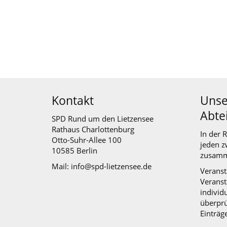
Kontakt
Unse
Abte
SPD Rund um den Lietzensee
Rathaus Charlottenburg
In der 
Otto-Suhr-Allee 100
jeden z
10585 Berlin
zusamm
Mail: info@spd-lietzensee.de
Veranst
Veranst
individu
überprü
Einträg