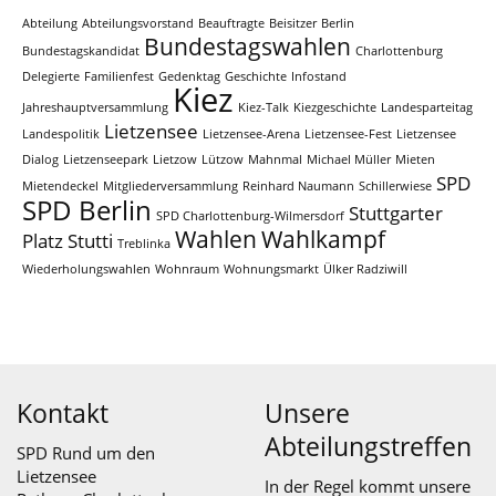
Abteilung
Abteilungsvorstand
Beauftragte
Beisitzer
Berlin
Bundestagswahlen
Bundestagskandidat
Charlottenburg
Delegierte
Familienfest
Gedenktag
Geschichte
Infostand
Kiez
Jahreshauptversammlung
Kiez-Talk
Kiezgeschichte
Landesparteitag
Lietzensee
Landespolitik
Lietzensee-Arena
Lietzensee-Fest
Lietzensee
Dialog
Lietzenseepark
Lietzow
Lützow
Mahnmal
Michael Müller
Mieten
SPD
Mietendeckel
Mitgliederversammlung
Reinhard Naumann
Schillerwiese
SPD Berlin
Stuttgarter
SPD Charlottenburg-Wilmersdorf
Wahlen
Wahlkampf
Platz
Stutti
Treblinka
Wiederholungswahlen
Wohnraum
Wohnungsmarkt
Ülker Radziwill
Kontakt
Unsere
Abteilungstreffen
SPD Rund um den
Lietzensee
In der Regel kommt unsere