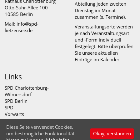
Rathaus Charlottenburg
Abteilung jeden zweiten
Otto-Suhr-Allee 100
Dienstag im Monat
10585 Berlin
zusammen (s.
Termine
).
Mail: info@spd-
Veranstaltungsorte werden
lietzensee.de
je nach Veranstaltungsart
und -Form individuell
festgelegt. Bitte überprüfen
Sie unsere aktuellen
Einträge im Kalender.
Links
SPD Charlottenburg-
Wilmersdorf
SPD Berlin
SPD
Vorwärts
Diese Seite verwendet Cookies,
© SPD Abteilung Lietzensee 2026
um bestmögliche Funktionalität
Okay, verstanden
Startseite
Impressum
Datenschutz
Nach oben