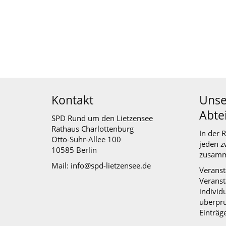
Kontakt
Unse
Abte
SPD Rund um den Lietzensee
Rathaus Charlottenburg
In der 
Otto-Suhr-Allee 100
jeden z
10585 Berlin
zusamm
Mail: info@spd-lietzensee.de
Veranst
Veranst
individu
überprü
Einträg