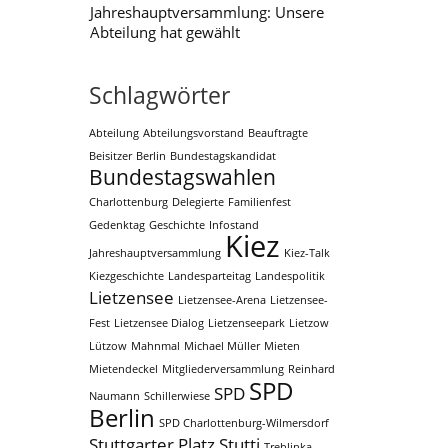
Jahreshauptversammlung: Unsere
Abteilung hat gewählt
Schlagwörter
Abteilung
Abteilungsvorstand
Beauftragte
Beisitzer
Berlin
Bundestagskandidat
Bundestagswahlen
Charlottenburg
Delegierte
Familienfest
Gedenktag
Geschichte
Infostand
Kiez
Jahreshauptversammlung
Kiez-Talk
Kiezgeschichte
Landesparteitag
Landespolitik
Lietzensee
Lietzensee-Arena
Lietzensee-
Fest
Lietzensee Dialog
Lietzenseepark
Lietzow
Lützow
Mahnmal
Michael Müller
Mieten
Mietendeckel
Mitgliederversammlung
Reinhard
SPD
SPD
Naumann
Schillerwiese
Berlin
SPD Charlottenburg-Wilmersdorf
Stuttgarter Platz
Stutti
Treblinka